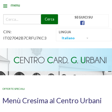
menu
Facebook
CIN:
Centro
IT027042B7CRFU7KC3
Italiano
Urbani
Skip
to
OFFERTE SPECIALI
content
Menù Cresima al Centro Urbani