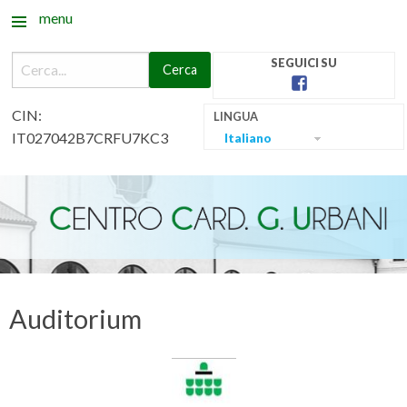
menu
Facebook
CIN:
Centro
IT027042B7CRFU7KC3
Italiano
Urbani
Skip
to
Auditorium
content